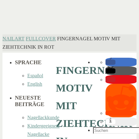
HOME
NAILART
FULLCOVER
FINGERNAGEL MOTIV MIT
ZIEHTECHNIK IN ROT
SPRACHE
FINGERNAGEL
Español
English
MOTIV
NEUESTE
MIT
BEITRÄGE
Nagellackkunde
ZIEHTECHNIK
Kindergeeignete
Suchen
Nagellacke
nach: