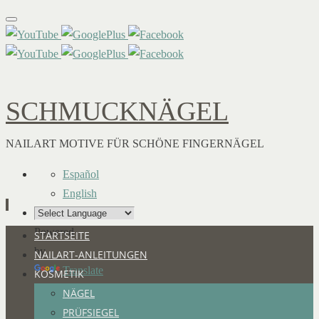
SCHMUCKNÄGEL
NAILART MOTIVE FÜR SCHÖNE FINGERNÄGEL
Español
English
Powered
Zum
STARTSEITE
by
Inhalt
NAILART-ANLEITUNGEN
Translate
springen
KOSMETIK
NÄGEL
PRÜFSIEGEL