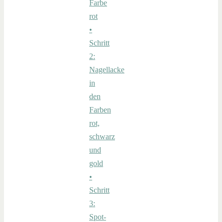
Farbe
rot
•
Schritt
2:
Nagellacke
in
den
Farben
rot,
schwarz
und
gold
•
Schritt
3:
Spot-