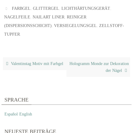
,
,
,
FARBGEL
GLITTERGEL
LICHTHÄRTUNGSGERÄT
,
,
NAGELFEILE
NAILART LINER
REINIGER
,
,
(DISPERSIONSSCHICHT)
VERSIEGELUNGSGEL
ZELLSTOFF-
.
TUPFER
Valentinstag Motiv mit Farbgel
Hologramm Monde zur Dekoration
der Nägel
SPRACHE
Español
English
NEUESTE BEITRÄGE