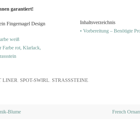
nen garantiert!
Inhaltsverzeichnis
• Vorbereitung – Benötigte Pr
Farbe weiß
er Farbe rot, Klarlack,
rassstein
 LINER
,
SPOT-SWIRL
,
STRASSSTEINE
.
amik-Blume
French Orname