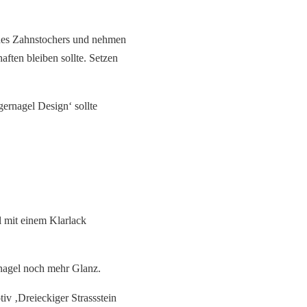
r des Zahnstochers und nehmen
haften bleiben sollte. Setzen
gernagel Design‘ sollte
 mit einem Klarlack
rnagel noch mehr Glanz.
iv ‚Dreieckiger Strassstein