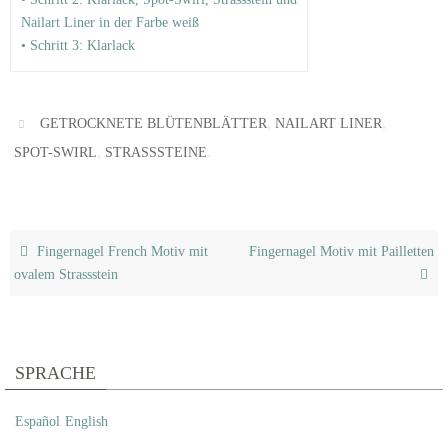
Nailart Liner in der Farbe weiß
• Schritt 3: Klarlack
,
,
GETROCKNETE BLÜTENBLÄTTER
NAILART LINER
,
.
SPOT-SWIRL
STRASSSTEINE
Fingernagel French Motiv mit
Fingernagel Motiv mit Pailletten
ovalem Strassstein
SPRACHE
Español
English