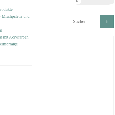
Produkte
rb-Mischpalette und
mm
m mit Acrylfarben
sternförmige