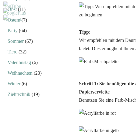
Obst
(11)
Ostern
(7)
Party
(64)
Tipp:
Wir empfehlen mit dem Daume
Sommer
(67)
bietet. Dies ermöglicht Ihnen
Tiere
(32)
Valentinstag
(6)
Weihnachten
(23)
Winter
(6)
Schritt 1: Sie benötigen di
Papierserviette
Ziehtechnik
(19)
Benutzen Sie eine Farb-Misch