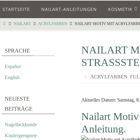
STARTSEITE
NAILART-ANLEITUNGEN
KOSMETIK
NAILART
ACRYLFARBEN
NAILART MOTIV MIT ACRYLFARB
NAILART M
SPRACHE
STRASSSTE
Español
ACRYLFARBEN
,
FU
English
NEUESTE
Aktuelles Datum: Samstag, 8.
BEITRÄGE
Nailart Motiv
Nagellackkunde
Anleitung.
Kindergeeignete