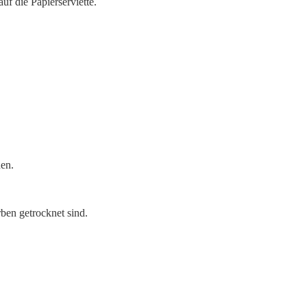
f die Papierserviette.
hen.
rben getrocknet sind.