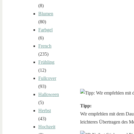
(8)
Blumen
(80)
Farbgel
(6)
French
(235)
Frühling
(12)
Fullcover
(93)
Halloween
(5)
Tipp:
Herbst
Wir empfehlen mit dem Daume
(43)
leichteres Übertragen des Mo
Hochzeit