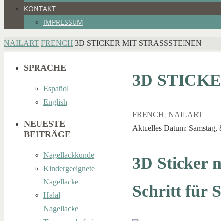
KONTAKT
IMPRESSUM
HOME
NAILART
FRENCH
3D STICKER MIT STRASSSTEINEN
SPRACHE
3D STICK
Español
English
FRENCH
,
NAILART
NEUESTE
Aktuelles Datum: Samstag, 8
BEITRÄGE
Nagellackkunde
3D Sticker m
Kindergeeignete
Nagellacke
Schritt für S
Halal
Nagellacke