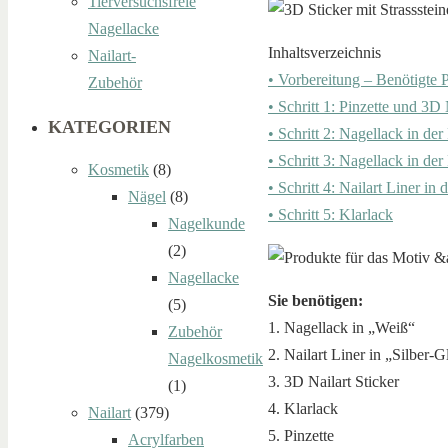
Tierversuchsfreie
Nagellacke
Inhaltsverzeichnis
Nailart-
• Vorbereitung – Benötigte 
Zubehör
• Schritt 1: Pinzette und 3D 
KATEGORIEN
• Schritt 2: Nagellack in de
• Schritt 3: Nagellack in de
Kosmetik
(8)
• Schritt 4: Nailart Liner in d
Nägel
(8)
• Schritt 5: Klarlack
Nagelkunde
(2)
Nagellacke
Sie benötigen:
(5)
1. Nagellack in „Weiß“
Zubehör
2. Nailart Liner in „Silber-Gl
Nagelkosmetik
3. 3D Nailart Sticker
(1)
4. Klarlack
Nailart
(379)
5. Pinzette
Acrylfarben