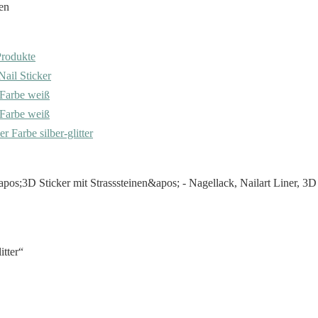
Produkte
Nail Sticker
r Farbe weiß
r Farbe weiß
er Farbe silber-glitter
itter“