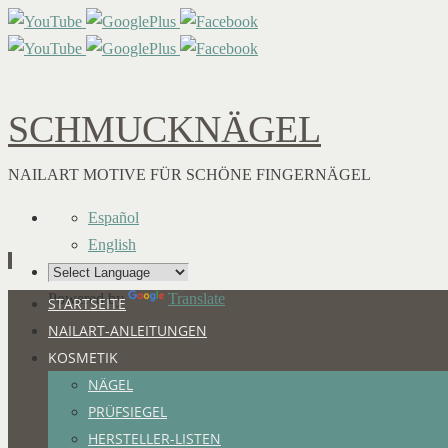
SCHMUCKNÄGEL
NAILART MOTIVE FÜR SCHÖNE FINGERNÄGEL
Español
English
Powered by
Translate
Zum
STARTSEITE
Inhalt
NAILART-ANLEITUNGEN
springen
KOSMETIK
NÄGEL
PRÜFSIEGEL
HERSTELLER-LISTEN